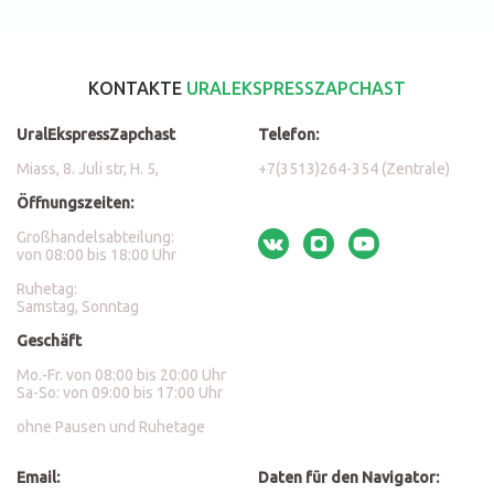
KONTAKTE
URALEKSPRESSZAPCHAST
UralEkspressZapchast
Telefon:
Miass, 8. Juli str, H. 5,
+7(3513)264-354 (Zentrale)
Öffnungszeiten:
Großhandelsabteilung:
von 08:00 bis 18:00 Uhr
Ruhetag:
Samstag, Sonntag
Geschäft
Mo.-Fr. von 08:00 bis 20:00 Uhr
Sa-So: von 09:00 bis 17:00 Uhr
ohne Pausen und Ruhetage
Email:
Daten für den Navigator: