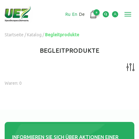
Перейти
к
0
Ru
En
De
основному
Toggl
содержанию
navig
Вы
Startseite
/
Katalog
/
Begleitprodukte
здесь
BEGLEITPRODUKTE
Waren: 0
INFORMIEREN SIE SICH ÜBER AKTIONEN EINER