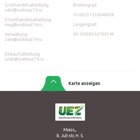
Großhandelsabteilung:
Breitengrad:
sale@uralmaz74.ru
55.06231553848638
Einzelhandelsabteilung:
Längengrad:
mag@uralmaz74.ru
60.10430216789246
Verwaltung:
zam@uralmaz74.ru
Einkaufsabteilung:
snab@uralmaz74.ru
Karte anzeigen
Miass,,
8. Juli str, H. 5.